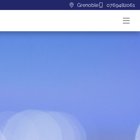
Grenoble
0769482061