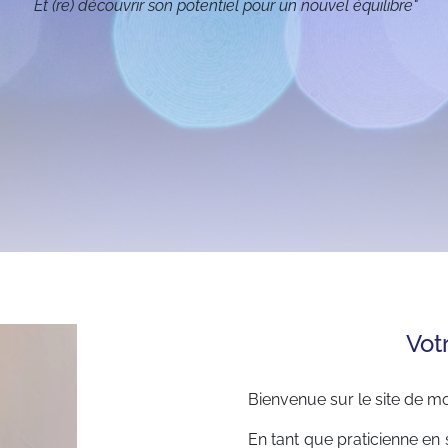
 Et (re) découvrir son potentiel pour un nouvel équilibre"
Vot
Bienvenue sur le site de m
En tant que praticienne en