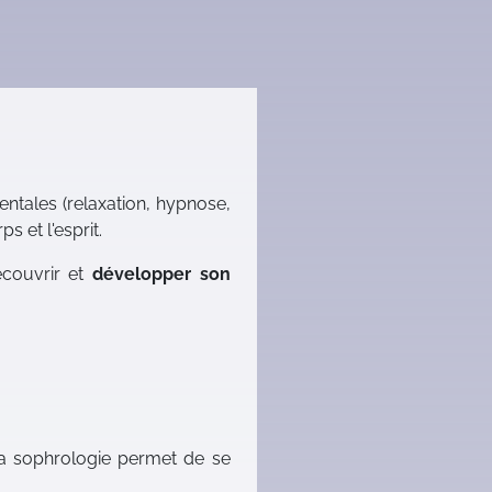
ntales (relaxation, hypnose,
s et l'esprit.
écouvrir et
développer son
la sophrologie permet de se